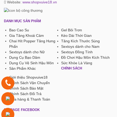
Website:
www.shopvuive18.vn
DANH MỤC SẢN PHẨM
Bao Cao Su
Gel Bôi Trơn
Gia Tăng Khoái Cảm
Kéo Dài Thời Gian
Chai Hít Popper Tăng Hưng
Tăng Kích Thước Súng
Phấn
Sextoys dành cho Nam
Sextoys dành cho Nữ
Sextoys Đồng Tính
Dụng Cụ Bạo Dâm
Đồ Chơi Hậu Môn Kích Thích
Dụng Cụ Vệ Sinh Hậu Môn
Sức Khỏe Là Vàng
Sản Phẩm Khác
CHÍNH SÁCH
Giới thiệu Shopvuive18
Chính Sách Vận Chuyển
Chính Sách Bảo Mật
Chính Sách Đổi Trả
Mua hàng & Thanh Toán
FANPAGE FACEBOOK