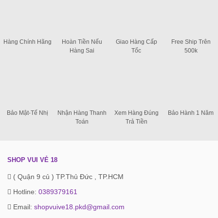
Hàng Chính Hãng
Hoàn Tiền Nếu
Giao Hàng Cấp
Free Ship Trên
Hàng Sai
Tốc
500k
Bảo Mật-Tế Nhị
Nhận Hàng Thanh
Xem Hàng Đúng
Bảo Hành 1 Năm
Toán
Trả Tiền
SHOP VUI VẺ 18
( Quận 9 củ ) TP.Thủ Đức , TP.HCM
Hotline:
0389379161
Email:
shopvuive18.pkd@gmail.com