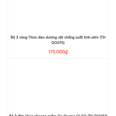
Bộ 3 vòng Titan đeo dương vật chống xuất tinh sớm (TH
DO075)
175,000₫
Bộ 3 đôn khúc silicone mềm Dạ Quang OLEO (TH DO052)