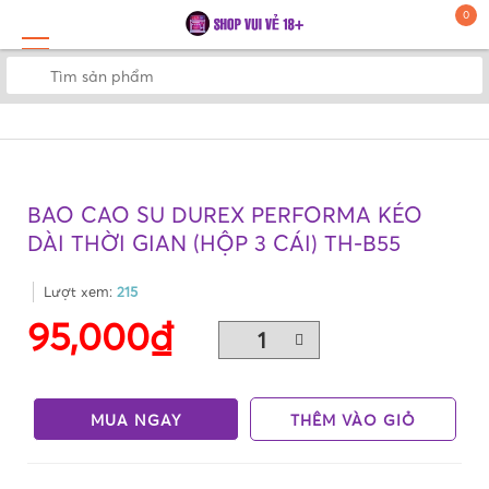
0
BAO CAO SU DUREX PERFORMA KÉO
DÀI THỜI GIAN (HỘP 3 CÁI) TH-B55
Lượt xem:
215
95,000₫
MUA NGAY
THÊM VÀO GIỎ