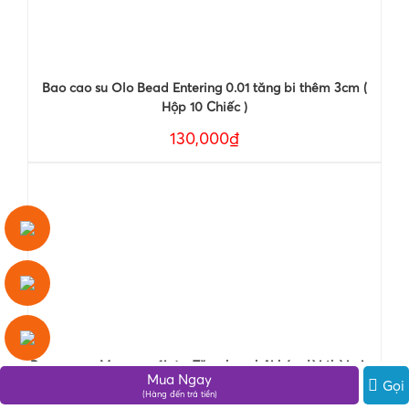
Bao cao su Olo Bead Entering 0.01 tăng bi thêm 3cm (
Hộp 10 Chiếc )
130,000₫
Bao cao su Maxman 6in1 + Tặng kem bôi kéo dài thời gian
Mua Ngay
(Hộp 12 chiếc)
Gọi
(Hàng đến trả tiền)