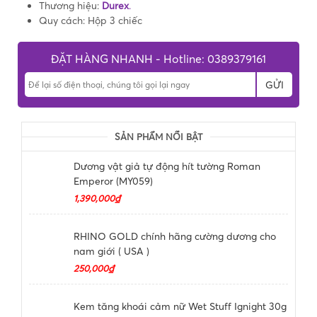
Thương hiệu:
Durex
.
Quy cách: Hộp 3 chiếc
ĐẶT HÀNG NHANH - Hotline: 0389379161
GỬI
SẢN PHẨM NỔI BẬT
Dương vật giả tự động hít tường Roman
Emperor (MY059)
1,390,000₫
RHINO GOLD chính hãng cường dương cho
nam giới ( USA )
250,000₫
Kem tăng khoái cảm nữ Wet Stuff Ignight 30g