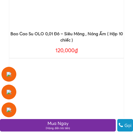
Bao Cao Su OLO 0,01 Đỏ – Siêu Mỏng , Nóng Ấm ( Hộp 10
chiếc )
120,000₫
Mua Ngay
Bao Cao Su OLO 0,01 Đen – Siêu Mỏng , Hương Vani ( Hộp
Gọi
(Hàng đến trả tiền)
10 chiếc )