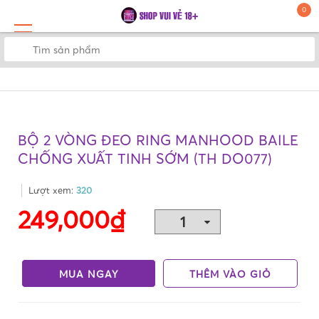
0
BỘ 2 VÒNG ĐEO RING MANHOOD BAILE
CHỐNG XUẤT TINH SỚM (TH DO077)
Lượt xem:
320
249,000₫
MUA NGAY
THÊM VÀO GIỎ