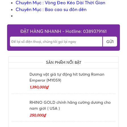
Chuyên Mục :
Vòng Đeo Kéo Dài Thời Gian
Chuyên Mục : Bao cao su đôn dên
ĐẶT HÀNG NHANH - Hotline: 0389379161
GỬI
SẢN PHẨM NỔI BẬT
Dương vật giả tự động hít tường Roman
Emperor (MY059)
1,390,000₫
RHINO GOLD chính hãng cường dương cho
nam giới ( USA )
250,000₫