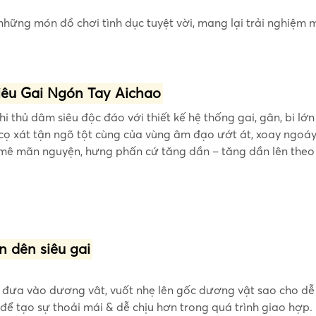
hững món đồ chơi tình dục tuyệt vời, mang lại trải nghiệm 
iêu Gai Ngón Tay Aichao
i thủ dâm siêu độc đáo với thiết kế hệ thống gai, gân, bi lớ
 cọ xát tận ngõ tột cùng của vùng âm đạo ướt át, xoay ngoá
 mê mãn nguyện, hưng phấn cứ tăng dần – tăng dần lên theo m
 dên siêu gai
đưa vào dương vât, vuốt nhẹ lên gốc dương vật sao cho dễ 
để tạo sự thoải mái & dễ chịu hơn trong quá trình giao hợp.