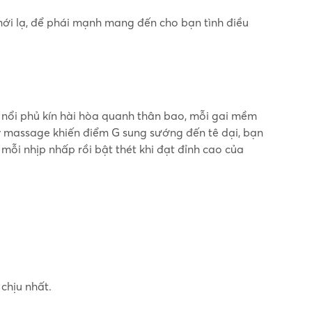
mới lạ, để phái mạnh mang đến cho bạn tình điều
n nổi phủ kín hài hòa quanh thân bao, mỗi gai mềm
y massage khiến điểm G sung sướng đến tê dại, bạn
ỗi nhịp nhấp rồi bật thét khi đạt đỉnh cao của
chịu nhất.