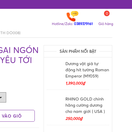
0
Hotline/Zalo:
0389379161
Giỏ hàng
 (TH DO008)
 GAI NGÓN
SẢN PHẨM NỔI BẬT
YÊU TỚI
Dương vật giả tự
động hít tường Roman
Emperor (MY059)
1,390,000₫
RHINO GOLD chính
hãng cường dương
cho nam giới ( USA )
 VÀO GIỎ
250,000₫