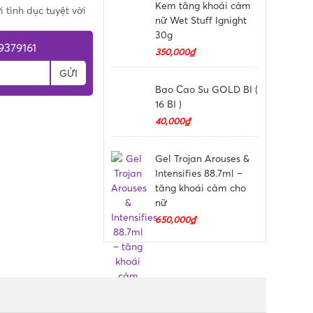
Kem tăng khoái cảm
tình dục tuyệt vời
nữ Wet Stuff Ignight
30g
9379161
350,000₫
GỬI
Bao Cao Su GOLD BI (
16 BI )
40,000₫
Gel Trojan Arouses &
Intensifies 88.7ml –
tăng khoái cảm cho
nữ
650,000₫