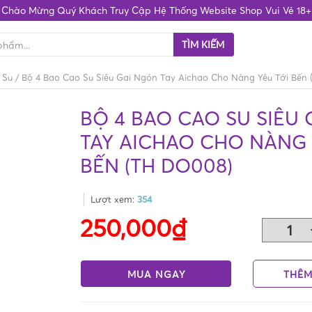
Chào Mừng Quý Khách Truy Cập Hệ Thống Website Shop Vui Vẻ 18+
TÌM KIẾM
 Su
/
Bộ 4 Bao Cao Su Siêu Gai Ngón Tay Aichao Cho Nàng Yêu Tới Bến
BỘ 4 BAO CAO SU SIÊU
TAY AICHAO CHO NÀNG 
BẾN (TH DO008)
Lượt xem:
354
250,000₫
MUA NGAY
THÊM